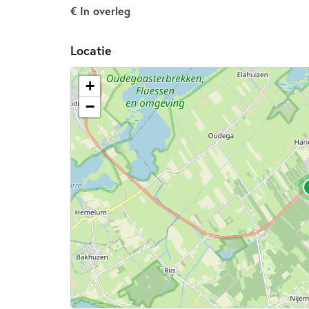
€ In overleg
Locatie
+
−