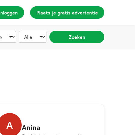
Inloggen
Plaats je gratis advertentie
Zoeken
A
Anina