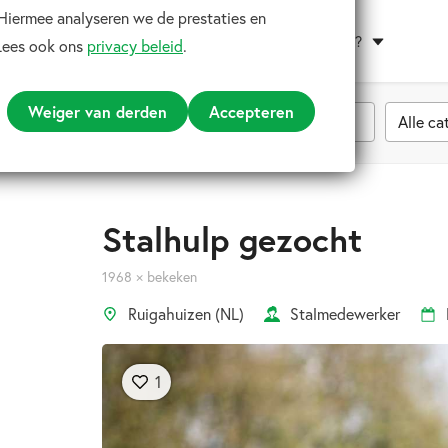
 Hiermee analyseren we de prestaties en
Hoe werkt het?
Lees ook ons
privacy beleid
.
Weiger van derden
Accepteren
Alle ca
Stalhulp gezocht
1968 × bekeken
Ruigahuizen (NL)
Stalmedewerker
1