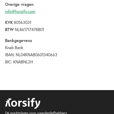
Overige vragen
info@horsify.com
KVK
80563031
BTW
NL861717478B01
Bankgegevens
Knab Bank
IBAN: NL04KNAB0601340663
BIC: KNABNL2H
Dé marktplaats voor paardenliefhebbers