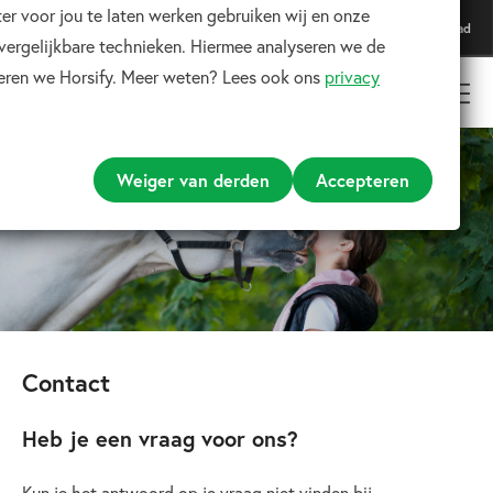
er voor jou te laten werken gebruiken wij en onze
Download onze app
Download
Voor de beste ervaring
 vergelijkbare technieken. Hiermee analyseren we de
teren we Horsify. Meer weten? Lees ook ons
privacy
Weiger van derden
Accepteren
Contact
Heb je een vraag voor ons?
Kun je het antwoord op je vraag niet vinden bij