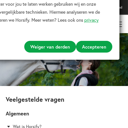
er voor jou te laten werken gebruiken wij en onze
Download onze app
Download
Voor de beste ervaring
 vergelijkbare technieken. Hiermee analyseren we de
teren we Horsify. Meer weten? Lees ook ons
privacy
Weiger van derden
Accepteren
Veelgestelde vragen
Algemeen
Wat is Horsify?