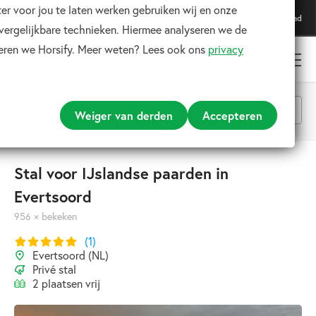
er voor jou te laten werken gebruiken wij en onze
Download onze app
Download
Voor de beste ervaring
 vergelijkbare technieken. Hiermee analyseren we de
teren we Horsify. Meer weten? Lees ook ons
privacy
Weiger van derden
Accepteren
Alle categorieën
Stal voor IJslandse paarden in
Evertsoord
Zoeken
956 × bekeken
(1)
Evertsoord (NL)
Privé stal
2 plaatsen vrij