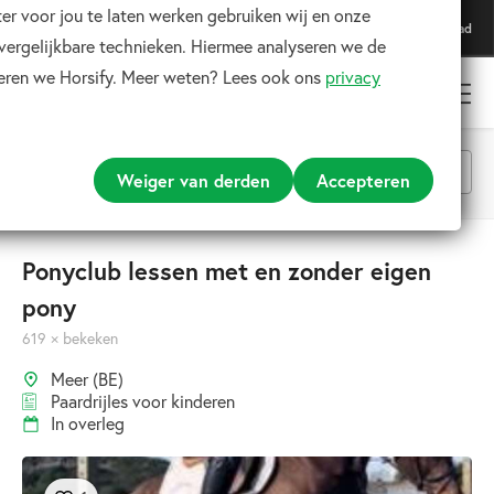
er voor jou te laten werken gebruiken wij en onze
Download onze app
Download
Voor de beste ervaring
 vergelijkbare technieken. Hiermee analyseren we de
teren we Horsify. Meer weten? Lees ook ons
privacy
Weiger van derden
Accepteren
Alle categorieën
Ponyclub lessen met en zonder eigen
pony
Zoeken
619 × bekeken
Meer (BE)
Paardrijles voor kinderen
In overleg