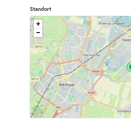
Standort
+
−