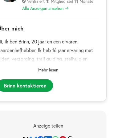
Verifiziert
Mitglied seit 11 Monate
Alle Anzeigen ansehen
Über mich
i, ik ben Brinn, 20 jaar en een ervaren
aardenliefhebber. Ik heb 16 jaar ervaring met
ijden, verzorging, trail guiding, stalhulp en
talmanagement. Momenteel studeer ik tot
Mehr lesen
olleerd Revalidatie Therapeut bij de Hippo
ofia Academie en ben ik bezig met mijn eigen
Brinn kontaktieren
edrijf, Equinómas, gericht op paardenwelzijn
n herstel.
Anzeige teilen