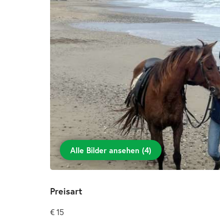
Alle Bilder ansehen
(
4
)
Preisart
€ 15