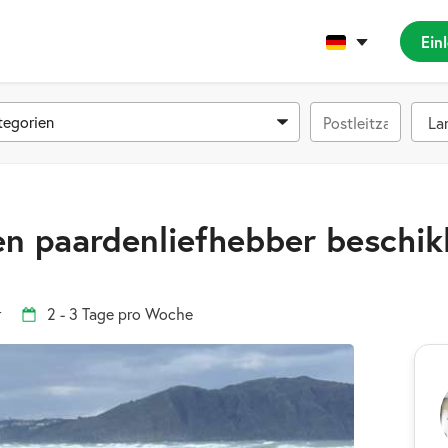
Ein
tegorien
ren paardenliefhebber besch
r
2 - 3 Tage pro Woche