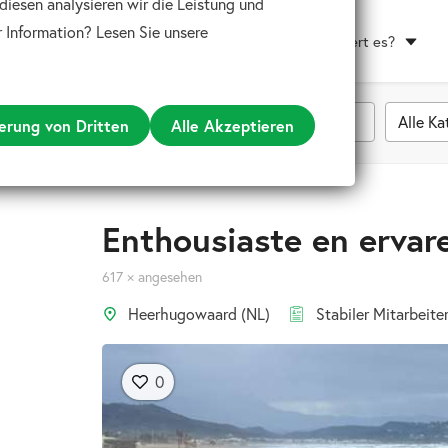
diesen analysieren wir die Leistung und
 Information? Lesen Sie unsere
Wie funktioniert es?
Alle Ka
erung von Dritten
Alle Akzeptieren
Enthousiaste en erva
617 × angesehen
Heerhugowaard (NL)
Stabiler Mitarbeite
0