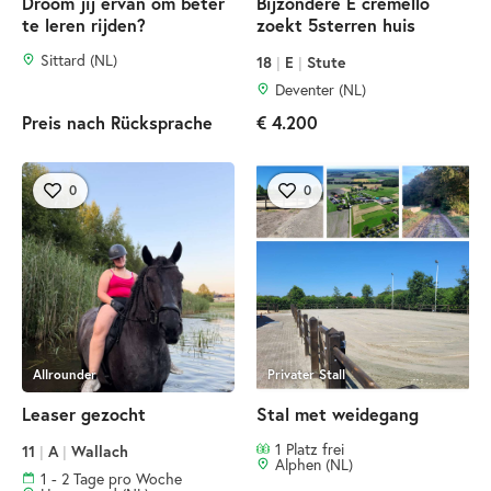
Droom jij ervan om beter
Bijzondere E cremello
te leren rijden?
zoekt 5sterren huis
Sittard (NL)
18
|
E
|
Stute
Deventer (NL)
Preis nach Rücksprache
€ 4.200
0
0
Allrounder
Privater Stall
Leaser gezocht
Stal met weidegang
1 Platz frei
11
|
A
|
Wallach
Alphen (NL)
1 - 2 Tage pro Woche