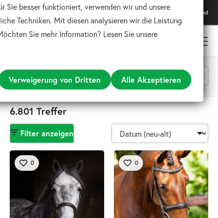
ür Sie besser funktioniert, verwenden wir und unsere
Lade unsere App herunter
Download
Für das beste Erlebnis
iche Techniken. Mit diesen analysieren wir die Leistung
 Möchten Sie mehr Information? Lesen Sie unsere
Verweigerung von Dritten
Alle Akzeptieren
Alle Kategorien
6.801 Treffer
Filter anzeigen
Suchen
0
0