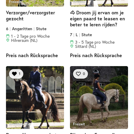
Freizeit
Dressur
Verzorger/verzorgster
🐴 Droom jij ervan om je
gezocht
eigen paard te leasen en
beter te leren rijden?
6
|
Angeritten
|
Stute
7
|
L
|
Stute
1 - 2 Tage pro Woche
Hilversum (NL)
3 - 5 Tage pro Woche
Sittard (NL)
Preis nach Rücksprache
Preis nach Rücksprache
1
0
Dressurlehrer
Freizeit