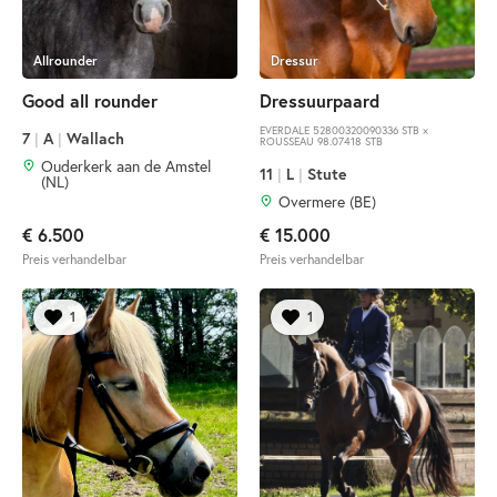
Allrounder
Dressur
Good all rounder
Dressuurpaard
EVERDALE 52800320090336 STB ×
7
|
A
|
Wallach
ROUSSEAU 98.07418 STB
Ouderkerk aan de Amstel
11
|
L
|
Stute
(NL)
Overmere (BE)
€ 6.500
€ 15.000
Preis verhandelbar
Preis verhandelbar
1
1