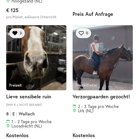
Hoogezand (NL)
€ 125
Preis Auf Anfrage
pro Monat, exklusive Unterricht
3
0
Freizeit
Freizeitreiter
Lieve sensibele ruin
Verzorgpaarden gezocht!
EMIR R × NICHT BEKANNT
2 - 3 Tage pro Woche
Urk (NL)
8
|
E
|
Wallach
1 - 2 Tage pro Woche
Loosdrecht (NL)
Kostenlos
Kostenlos