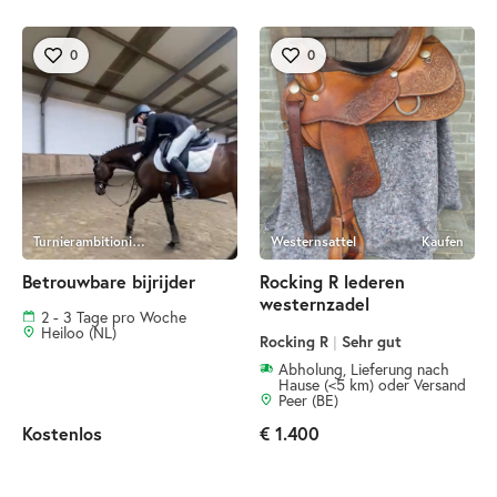
0
0
Turnierambitionierter Reiter
Westernsattel
Kaufen
Betrouwbare bijrijder
Rocking R lederen
westernzadel
2 - 3 Tage pro Woche
Heiloo (NL)
Rocking R
|
Sehr gut
Abholung, Lieferung nach
Hause (<5 km) oder Versand
Peer (BE)
Kostenlos
€ 1.400