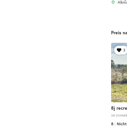
Alkma
Preis n
2
Freizeit
8j recr
SIR DONNER
8
|
Nich