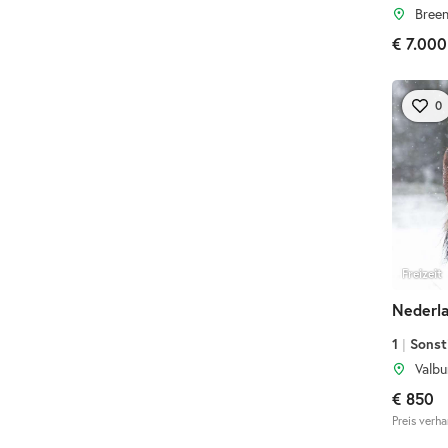
Breen
€ 7.000
0
Freizeit
Nederla
1
|
Sonst
Valbu
€ 850
Preis verh