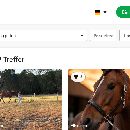
Ein
tegorien
 Treffer
5
der
Allrounder