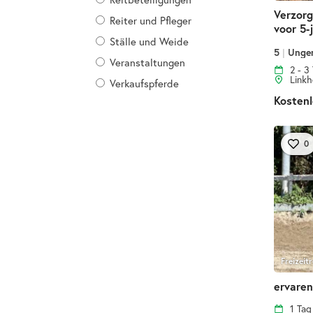
Verzorg
Reiter und Pfleger
voor 5-j
Ställe und Weide
5
|
Unge
Veranstaltungen
2 - 3
Linkh
Verkaufspferde
Kostenl
0
Umkreis
Freizeitr
ervaren
1 Ta