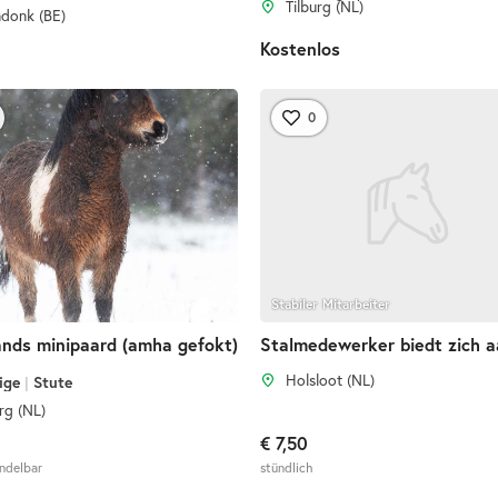
Tilburg (NL)
donk (BE)
Kostenlos
0
Stabiler Mitarbeiter
nds minipaard (amha gefokt)
Stalmedewerker biedt zich 
Holsloot (NL)
ige
|
Stute
rg (NL)
€ 7,50
andelbar
stündlich