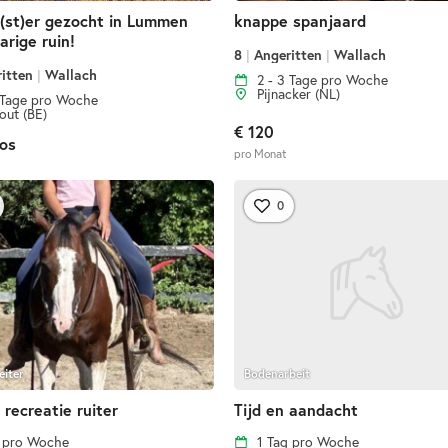
(st)er gezocht in Lummen
knappe spanjaard
arige ruin!
8
|
Angeritten
|
Wallach
ritten
|
Wallach
2 - 3 Tage pro Woche
Pijnacker (NL)
 Tage pro Woche
out (BE)
€ 120
os
pro Monat
0
eiter
Bodenarbeit
 recreatie ruiter
Tijd en aandacht
g pro Woche
1 Tag pro Woche