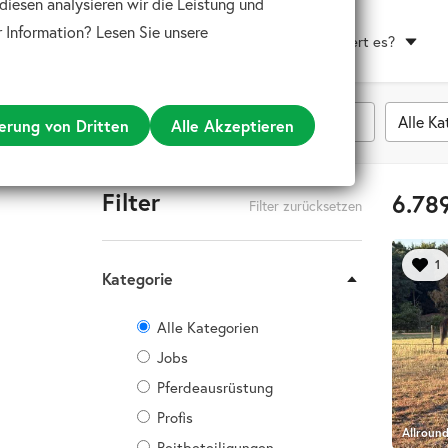
diesen analysieren wir die Leistung und
 Information? Lesen Sie unsere
Wie funktioniert es?
Alle Ka
erung von Dritten
Alle Akzeptieren
Filter
6.789
Filter zurücksetzen
1
Kategorie
Suchen
nach
Alle Kategorien
Jobs
Pferdeausrüstung
Profis
Allroun
Reitbeteiligungen