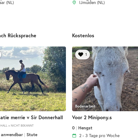
ar (NL)
IJmuiden (NL)
ach Rücksprache
Kostenlos
1
Bodenarbeit
eatie merrie v Sir Donnerhall
Voor 2 Minipony.s
HALL × NICHT BEKANNT
0
|
Hengst
t anwendbar
|
Stute
2 - 3 Tage pro Woche