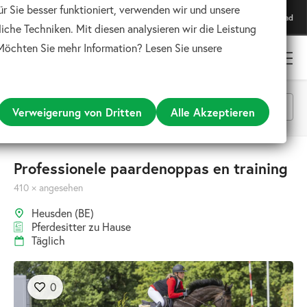
ür Sie besser funktioniert, verwenden wir und unsere
Lade unsere App herunter
Download
Für das beste Erlebnis
iche Techniken. Mit diesen analysieren wir die Leistung
 Möchten Sie mehr Information? Lesen Sie unsere
Verweigerung von Dritten
Alle Akzeptieren
Alle Kategorien
Professionele paardenoppas en training
410 × angesehen
Suchen
Heusden (BE)
Pferdesitter zu Hause
Täglich
0