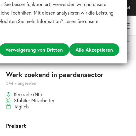
ür Sie besser funktioniert, verwenden wir und unsere
Lade unsere App herunter
Download
Für das beste Erlebnis
iche Techniken. Mit diesen analysieren wir die Leistung
 Möchten Sie mehr Information? Lesen Sie unsere
Verweigerung von Dritten
Alle Akzeptieren
Alle Kategorien
Werk zoekend in paardensector
544 × angesehen
Suchen
Kerkrade (NL)
Stabiler Mitarbeiter
Täglich
Preisart