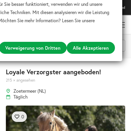
ür Sie besser funktioniert, verwenden wir und unsere
Lade unsere App herunter
Download
Für das beste Erlebnis
iche Techniken. Mit diesen analysieren wir die Leistung
 Möchten Sie mehr Information? Lesen Sie unsere
Verweigerung von Dritten
Alle Akzeptieren
Alle Kategorien
Loyale Verzorgster aangeboden!
215 × angesehen
Suchen
Zoetermeer (NL)
Täglich
0