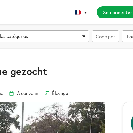
Se connecter
les catégories
ne gezocht
ie
À convenir
Élevage