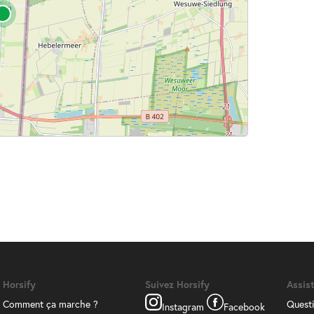
Horsify
Suivez Horsify
Assis
Comment ça marche ?
Questi
Instagram
Facebook