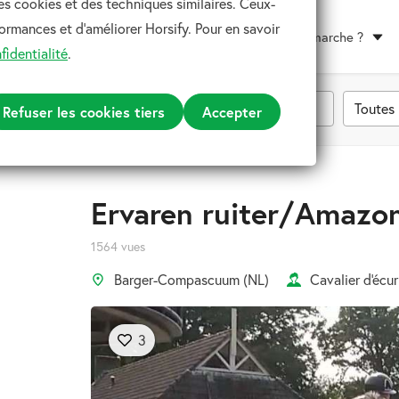
es cookies et des techniques similaires. Ceux-
ormances et d'améliorer Horsify. Pour en savoir
Comment ça marche ?
fidentialité
.
Toutes 
Refuser les cookies tiers
Accepter
Ervaren ruiter/Amazo
1564 vues
Barger-Compascuum (NL)
Cavalier d'écur
3