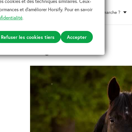
es cookies et des techniques similaires. Ceux-
ormances et d'améliorer Horsify. Pour en savoir
Comment ça marche ?
fidentialité
.
Refuser les cookies tiers
Accepter
Blog