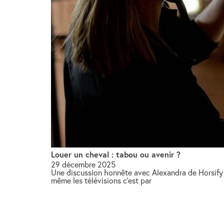
Louer un cheval : tabou ou avenir ?
29 décembre 2025
Une discussion honnête avec Alexandra de Horsify L
même les télévisions c’est par