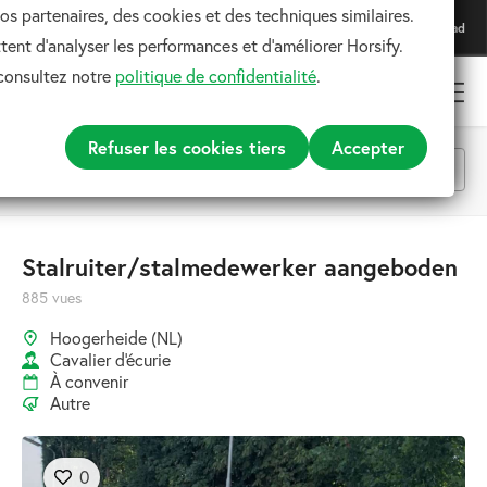
os partenaires, des cookies et des techniques similaires.
Téléchargez notre application
Download
Pour une expérience optimale
ent d'analyser les performances et d'améliorer Horsify.
 consultez notre
politique de confidentialité
.
Refuser les cookies tiers
Accepter
Toutes les catégories
Stalruiter/stalmedewerker aangeboden
885 vues
Rechercher
Hoogerheide (NL)
Cavalier d'écurie
À convenir
Autre
0