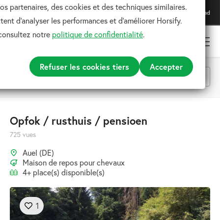
os partenaires, des cookies et des techniques similaires.
Téléchargez notre application
Download
Pour une expérience optimale
ent d'analyser les performances et d'améliorer Horsify.
 consultez notre
politique de confidentialité
.
Refuser les cookies tiers
Accepter
Toutes les catégories
Opfok / rusthuis / pensioen
725 vues
Rechercher
Auel (DE)
Maison de repos pour chevaux
4+ place(s) disponible(s)
1