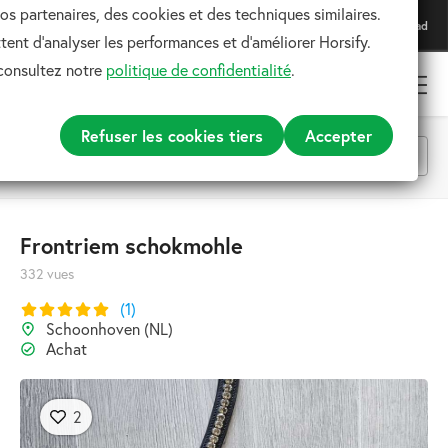
os partenaires, des cookies et des techniques similaires.
Téléchargez notre application
Download
Pour une expérience optimale
ent d'analyser les performances et d'améliorer Horsify.
 consultez notre
politique de confidentialité
.
Refuser les cookies tiers
Accepter
Toutes les catégories
Frontriem schokmohle
332 vues
Rechercher
(1)
Schoonhoven (NL)
Achat
2