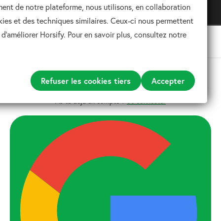
ment de notre plateforme, nous utilisons, en collaboration
Téléchargez notre application
Pour une expérience optimale
kies et des techniques similaires. Ceux-ci nous permettent
 d'améliorer Horsify. Pour en savoir plus, consultez notre
S'inscrire sur Horsify
Refuser les cookies tiers
Accepter
As-tu déjà un compte ?
Se connecter