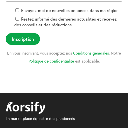
Envoyez-moi de nouvelles annonces dans ma région
Restez informé des dernières actualités et recevez
Envoyez-moi de nouveaux demi-pension chevaux
des conseils et des réductions
Envoyez-moi de nouveaux amateurs de chevaux
Inscription
Envoyez-moi de nouvelles offres d'emploi
Envoyez-moi de nouveaux chevaux à vendre
En vous inscrivant, vous acceptez nos
Conditions générales
. Notre
Envoyez-moi de nouvelles offres de pension
Politique de confidentialité
est applicable.
chevaux
Envoyez-moi de nouveaux articles pour chevaux
Envoyez-moi de nouveaux événements
La marketplace équestre des passionnés