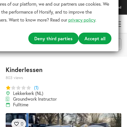
res of our platform, we and our partners use cookies. We
Download our app
Download
For the best experience
 the performance of Horsify, and to improve the
users. Want to know more? Read our
privacy policy
.
Deny third parties
Accept all
All categories
Kinderlessen
803 views
Search
(1)
Lekkerkerk (NL)
Groundwork Instructor
Fulltime
0